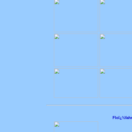
Floï¿½fahr