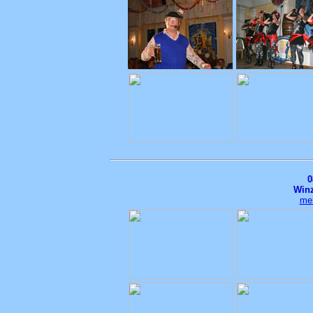
0
Winz
meh