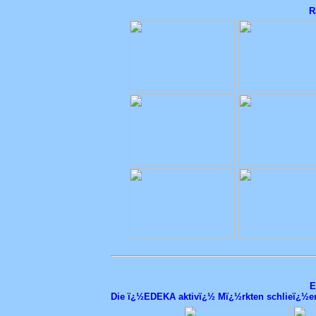
R
E
Die ï¿½EDEKA aktivï¿½ Mï¿½rkten schlieï¿½