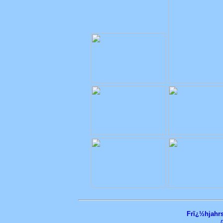
Frï¿½hjahr