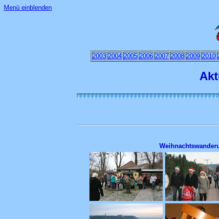
Menü einblenden
2003
2004
2005
2006
2007
2008
2009
2010
Akt
Weihnachtswanderu