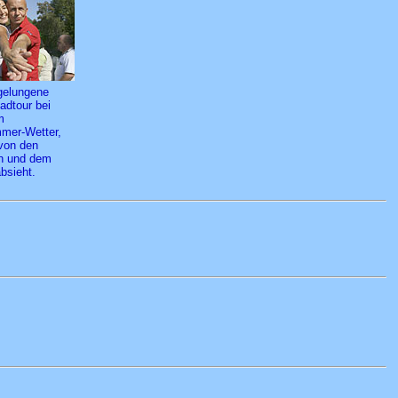
gelungene
adtour bei
m
mer-Wetter,
von den
 und dem
bsieht.