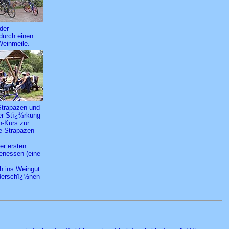
der
durch einen
Weinmeile.
Strapazen und
er Stï¿½rkung
h-Kurs zur
e Strapazen
er ersten
lenessen (eine
h ins Weingut
nderschï¿½nen