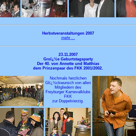
Herbstveranstaltungen 2007
mehr ...
23.11.2007
Groï¿½e Geburtstagsparty
Der 40. von Annette und Matthias
dem Prinzenpaar des FKK 2001/2002.
Nochmals herzlichen
Glï¿½ckwunsch von allen
Mitgliedern des
Freyburger Karnevalklubs
FKK
zur Doppelvierzig.