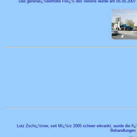
Das generalï¿½berholte Floï¿½ des Vereins wurde am 05.05.2007 am
Lutz Zschï¿½rner, seit Mï¿½rz 2005 schwer erkrankt, wurde die fï¿
Behandlungen. 