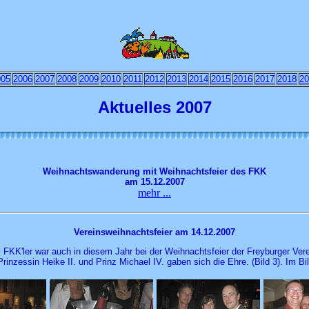
005
2006
2007
2008
2009
2010
2011
2012
2013
2014
2015
2016
2017
2018
20
Aktuelles 2007
Weihnachtswanderung mit Weihnachtsfeier des FKK
am 15.12.2007
mehr ...
Vereinsweihnachtsfeier am 14.12.2007
l FKK'ler war auch in diesem Jahr bei der Weihnachtsfeier der Freyburger Vere
rinzessin Heike II. und Prinz Michael IV. gaben sich die Ehre. (Bild 3). Im Bi