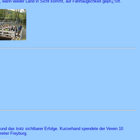
 wann wieder Land in Sicht kommt, auf Fahrtauglichkeit geprï¿½ft.
nd das trotz sichtbarer Erfolge. Kurzerhand spendete der Verein 10
eiter Freyburg.