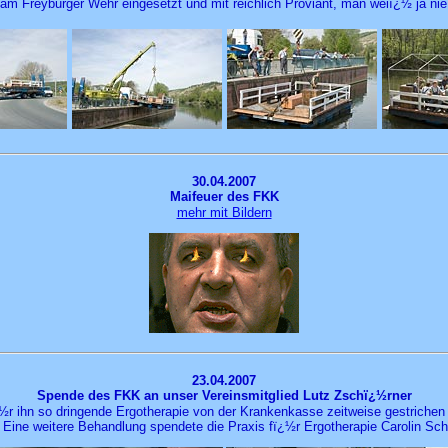
 Freyburger Wehr eingesetzt und mit reichlich Proviant, man weiï¿½ ja nie,
30.04.2007
Maifeuer des FKK
mehr mit Bildern
23.04
.2007
Spende des FKK an unser Vereinsmitglied Lutz Zschï¿½rner
½r ihn so dringende Ergotherapie von der Krankenkasse zeitweise gestrichen u
Eine weitere Behandlung spendete die Praxis fï¿½r Ergotherapie Carolin Schr