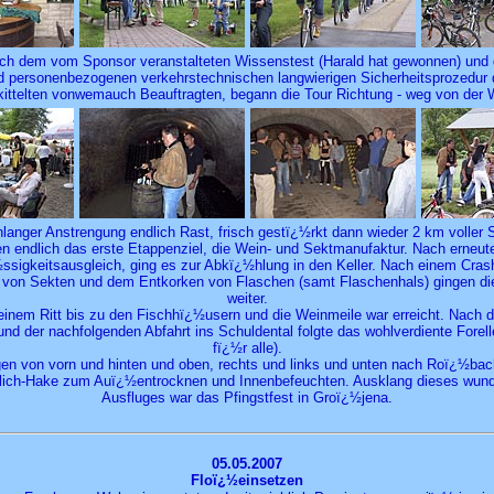
ch dem vom Sponsor veranstalteten Wissenstest (Harald hat gewonnen) und 
nd personenbezogenen verkehrstechnischen langwierigen Sicherheitsprozedur 
ittelten vonwemauch Beauftragten, begann die Tour Richtung - weg von der 
langer Anstrengung endlich Rast, frisch gestï¿½rkt dann wieder 2 km voller 
n endlich das erste Etappenziel, die Wein- und Sektmanufaktur. Nach erneut
ssigkeitsausgleich, ging es zur Abkï¿½hlung in den Keller. Nach einem Cras
g von Sekten und dem Entkorken von Flaschen (samt Flaschenhals) gingen di
weiter.
einem Ritt bis zu den Fischhï¿½usern und die Weinmeile war erreicht. Nach d
nd der nachfolgenden Abfahrt ins Schuldental folgte das wohlverdiente Forel
fï¿½r alle).
en von vorn und hinten und oben, rechts und links und unten nach Roï¿½bac
lich-Hake zum Auï¿½entrocknen und Innenbefeuchten. Ausklang dieses wu
Ausfluges war das Pfingstfest in Groï¿½jena.
05.05.2007
Floï¿½einsetzen