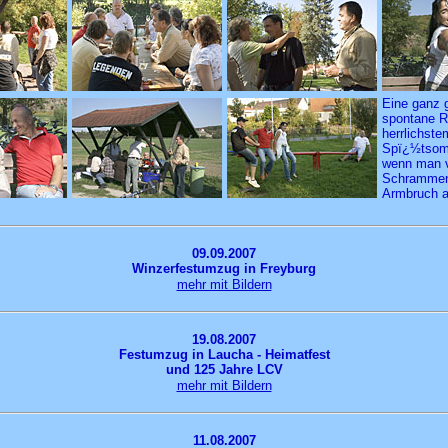
Eine ganz 
spontane R
herrlichste
Spï¿½tsom
wenn man 
Schrammen
Armbruch a
09.09.2007
Winzerfestumzug in Freyburg
mehr mit Bildern
19.08.2007
Festumzug in Laucha - Heimatfest
und 125 Jahre LCV
mehr mit Bildern
11.08.2007