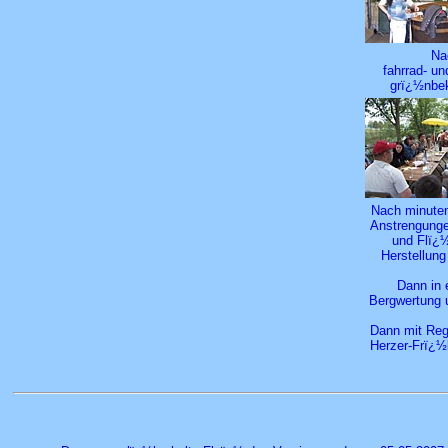
Na
fahrrad- u
grï¿½nbek
Nach minuten
Anstrengunge
und Flï¿½
Herstellun
Dann in 
Bergwertung u
Dann mit Reg
Herzer-Frï¿½