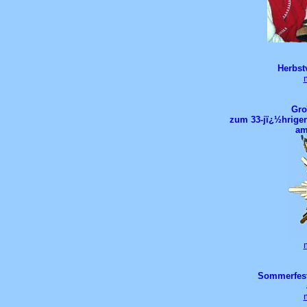
Herbst
Gro
zum 33-jï¿½hrige
am
Sommerfest 