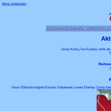
Menü einblenden
2003
2004
2005
2006
2007
2008
2009
2010
Akt
Unser Kostï¿½m-Fundus steht ab so
S
Weihnac
N
Unser Elferratsmitglied Karsten Sobolewski sowie Ehefrau Conny bed